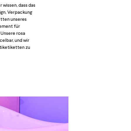
r wissen, dass das
sign, Verpackung
etten unseres
gement für
 Unsere rosa
elbar, und wir
tiketiketten zu